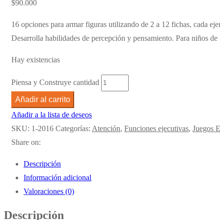
$
90.000
16 opciones para armar figuras utilizando de 2 a 12 fichas, cada e
Desarrolla habilidades de percepción y pensamiento. Para niños de 
Hay existencias
Piensa y Construye cantidad
Añadir al carrito
Añadir a la lista de deseos
SKU:
1-2016
Categorías:
Atención
,
Funciones ejecutivas
,
Juegos E
Share on:
Descripción
Información adicional
Valoraciones (0)
Descripción