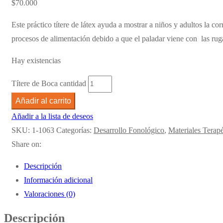
$
70.000
Este práctico títere de látex ayuda a mostrar a niños y adultos la cor
procesos de alimentación debido a que el paladar viene con las ruga
Hay existencias
Títere de Boca cantidad
Añadir al carrito
Añadir a la lista de deseos
SKU:
1-1063
Categorías:
Desarrollo Fonológico
,
Materiales Terap
Share on:
Descripción
Información adicional
Valoraciones (0)
Descripción